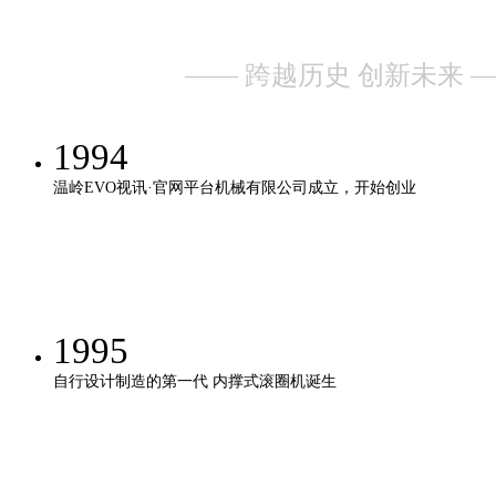
—— 跨越历史 创新未来 
1994
温岭EVO视讯·官网平台机械有限公司成立，开始创业
1995
自行设计制造的第一代 内撑式滚圈机诞生