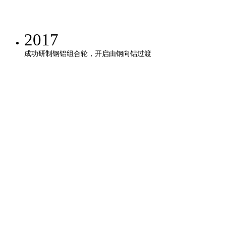
2017
成功研制钢铝组合轮，开启由钢向铝过渡