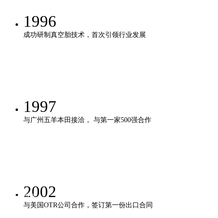
1996
成功研制真空胎技术，首次引领行业发展
1997
与广州五羊本田接洽， 与第一家500强合作
2002
关于我们
与美国OTR公司合作，签订第一份出口合同
机械自动化