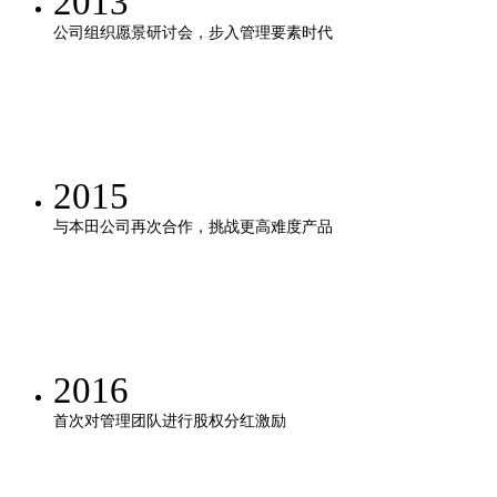
2013
公司组织愿景研讨会，步入管理要素时代
2015
与本田公司再次合作，挑战更高难度产品
2016
首次对管理团队进行股权分红激励