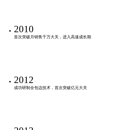
2010
首次突破月销售千万大关，进入高速成长期
2012
成功研制全包边技术，首次突破亿元大关