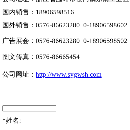
国内销售：18906598516
国外销售：0576-86623280 0-18906598602
广告展会：0576-86623280 0-18906598502
图文传真：0576-86665454
公司网址：
http://www.sygwsh.com
*
姓名: