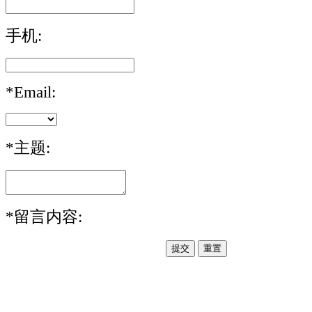
手机:
*
Email:
*
主题:
*
留言内容: