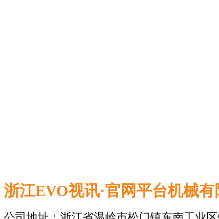
浙江EVO视讯·官网平台机械有
公司地址：浙江省温岭市松门镇东南工业区锦