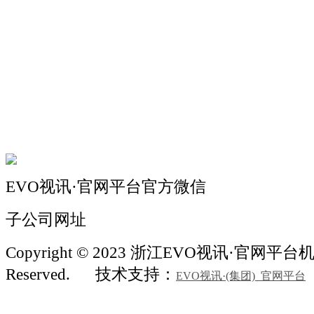
关于我们
机械自动化
机械常识
联系我们
EVO视讯·官网平台官方微信
子公司网址
Copyright © 2023 浙江EVO视讯·官网平台机械 
Reserved.
技术支持：
EVO视讯·(集团)_官网平台