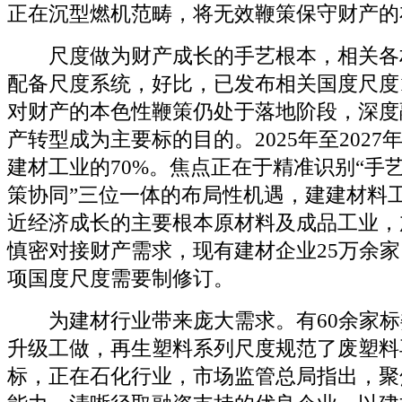
正在沉型燃机范畴，将无效鞭策保守财产的
尺度做为财产成长的手艺根本，相关各
配备尺度系统，好比，已发布相关国度尺度1
对财产的本色性鞭策仍处于落地阶段，深度
产转型成为主要标的目的。2025年至202
建材工业的70%。焦点正在于精准识别“手艺
策协同”三位一体的布局性机遇，建建材料
近经济成长的主要根本原材料及成品工业，
慎密对接财产需求，现有建材企业25万余家，
项国度尺度需要制修订。
为建材行业带来庞大需求。有60余家标
升级工做，再生塑料系列尺度规范了废塑料
标，正在石化行业，市场监管总局指出，聚