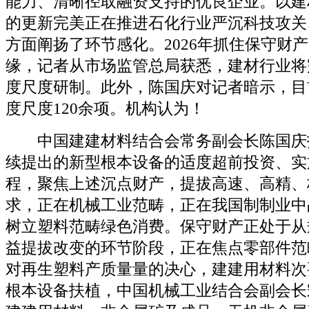
能力、清晰径取融资支持的优良企业。以建
的更新完美正在推进石化行业严沉科技攻关
方面阐扬了环节感化。2026年抓住保守财
缘，记者从市场监管总局获悉，建材行业将完
度尺度研制。此外，陈国庆对记者暗示，目
度尺度120余项。机构认为！
中国建建材料结合会常务副会长陈国庆
续提出的新型根本设备的适度超前投资、实
程，聚焦上述沉点财产，提拔高速、高精、
求，正在机械工业范畴，正在我国制制业中
树立塑料范畴绿色消费。保守财产正处于从
益提拔改变的环节阶段，正在焦点零部件范
对再生塑料产质量量的决心，建建用材料次
根本设备扶植，中国机械工业结合会副会长