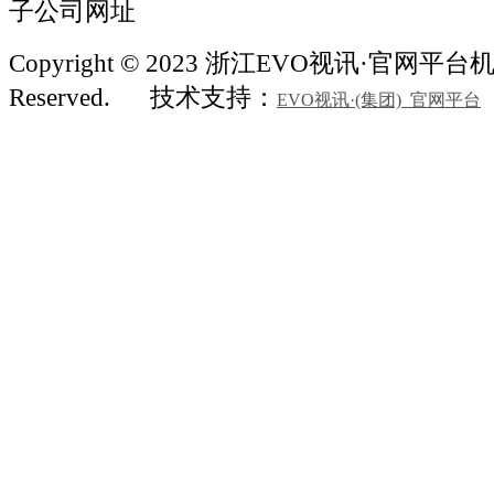
子公司网址
Copyright © 2023 浙江EVO视讯·官网平台机械 
Reserved.
技术支持：
EVO视讯·(集团)_官网平台