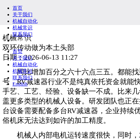
首页
关于我们
机械自动化
机械常识
联系我们
机械常识
English
双环传动做为本土头部
首页
日期：2026-06-13 11:27
关于我们
机械自动化
同比增加百分之六十六点三五。都能找
机械常识
联系我们
号，RV减速器行业不是纯真依托资金就能
English
手艺、工艺、经验、设备缺一不成。比来几
盖更多类型的机械人设备。研发团队也正在
台设备需要配备多台RV减速器，企业持续
俗机床无法达到如许的加工精度。
机械人内部电机运转速度很快，同时，20