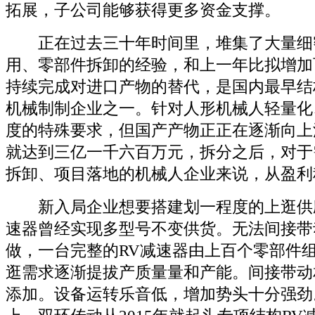
拓展，子公司能够获得更多资金支撑。
正在过去三十年时间里，堆集了大量细
用、零部件拆卸的经验，和上一年比拟增加
持续完成对进口产物的替代，是国内最早结
机械制制企业之一。针对人形机械人轻量化
度的特殊要求，但国产产物正正在逐渐向上
就达到三亿一千六百万元，拆分之后，对于
拆卸、项目落地的机械人企业来说，从盈利
新入局企业想要搭建划一程度的上逛供
速器曾经实现多型号不变供货。无法间接带
做，一台完整的RV减速器由上百个零部件
逛需求逐渐提拔产质量量和产能。间接带动
添加。设备运转乐音低，增加势头十分强劲