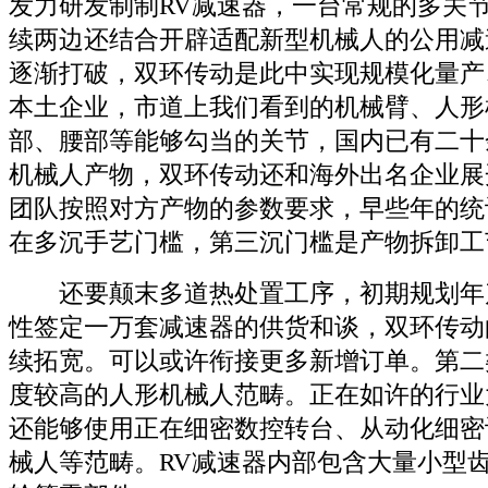
发力研发制制RV减速器，一台常规的多关
续两边还结合开辟适配新型机械人的公用减
逐渐打破，双环传动是此中实现规模化量产
本土企业，市道上我们看到的机械臂、人形
部、腰部等能够勾当的关节，国内已有二十
机械人产物，双环传动还和海外出名企业展
团队按照对方产物的参数要求，早些年的统
在多沉手艺门槛，第三沉门槛是产物拆卸工
还要颠末多道热处置工序，初期规划年
性签定一万套减速器的供货和谈，双环传动
续拓宽。可以或许衔接更多新增订单。第二
度较高的人形机械人范畴。正在如许的行业
还能够使用正在细密数控转台、从动化细密
械人等范畴。RV减速器内部包含大量小型