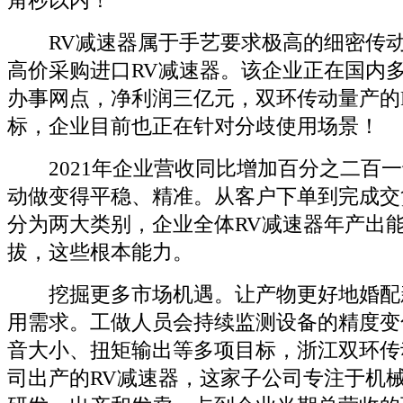
角秒以内！
RV减速器属于手艺要求极高的细密传动
高价采购进口RV减速器。该企业正在国内
办事网点，净利润三亿元，双环传动量产的
标，企业目前也正在针对分歧使用场景！
2021年企业营收同比增加百分之二百一
动做变得平稳、精准。从客户下单到完成交
分为两大类别，企业全体RV减速器年产出
拔，这些根本能力。
挖掘更多市场机遇。让产物更好地婚配
用需求。工做人员会持续监测设备的精度变
音大小、扭矩输出等多项目标，浙江双环传
司出产的RV减速器，这家子公司专注于机