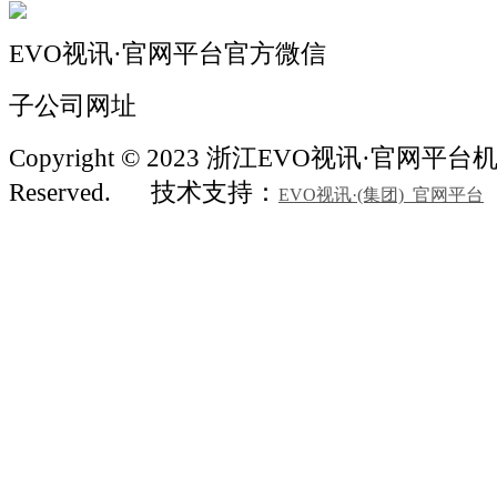
EVO视讯·官网平台官方微信
子公司网址
Copyright © 2023 浙江EVO视讯·官网平台机械 
Reserved.
技术支持：
EVO视讯·(集团)_官网平台