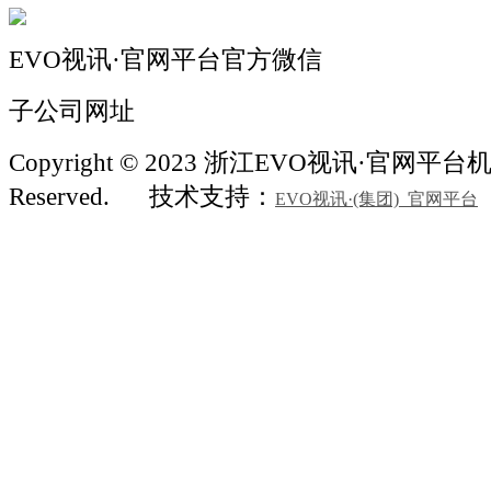
EVO视讯·官网平台官方微信
子公司网址
Copyright © 2023 浙江EVO视讯·官网平台机械 
Reserved.
技术支持：
EVO视讯·(集团)_官网平台