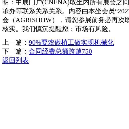
明：中展门户(CNENA)取坐内所有展会之
承办等联系关系关系。内容由本坐会员“20
会（AGRISHOW），请您参展前务必再
核实。我们慎沉提醒您：市场有风险。
上一篇：
90%要农做植工做实现机械化
下一篇：
合同经费总额跨越750
返回列表
关于我们
机械自动化
机械常识
联系我们