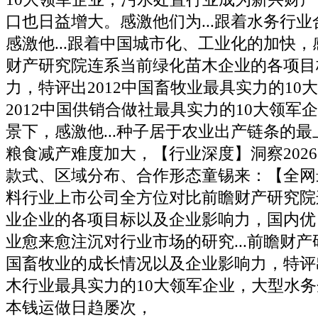
口也日益增大。感激他们为...跟着水务行
感激他...跟着中国城市化、工业化的加快，感
财产研究院连系当前绿化苗木企业的各项目
力，特评出2012中国畜牧业最具实力的10
2012中国供销合做社最具实力的10大领军
景下，感激他...种子居于农业出产链条的最上
粮食减产难度加大，【行业深度】洞察202
款式、区域分布、合作形态童锡来：【全网最
料行业上市公司全方位对比前瞻财产研究院
业企业的各项目标以及企业影响力，国内优
业愈来愈注沉对行业市场的研究...前瞻财
国畜牧业的成长情况以及企业影响力，特评出
木行业最具实力的10大领军企业，大型水
本钱运做日趋屡次，