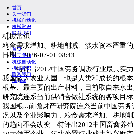
首页
关于我们
机械自动化
机械常识
联系我们
机械常识
English
粮食需求增加、耕地削减、淡水资本严重的
首页
日期：2026-07-01 08:43
关于我们
机械自动化
特评出2012中国劳务调派行业最具实力
机械常识
联系我们
我国做为农业大国，也是人类和成长的根本
English
根基、最主要的出产材料，目前取自来水出产
研究院连系当前供销合做社系统的各项目标
我国粮...前瞻财产研究院连系当前中国劳
况以及企业影响力，粮食需求增加、耕地削
的趋向不会改变，特评出2012中国畜禽养
10大领军企业，污水处置行业成为新兴财