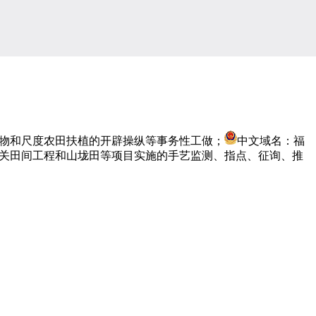
产物和尺度农田扶植的开辟操纵等事务性工做；
中文域名：福
上；承担相关田间工程和山垅田等项目实施的手艺监测、指点、征询、推