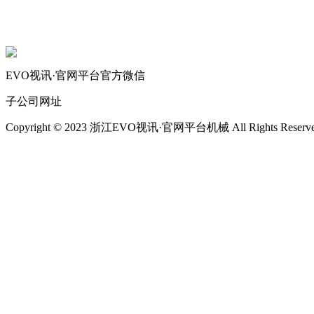
机械常识
联系我们
EVO视讯·官网平台官方微信
子公司网址
Copyright © 2023 浙江EVO视讯·官网平台机械 All Rights Reserv