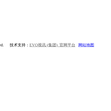
ed.
技术支持：
EVO视讯·(集团)_官网平台
网站地图