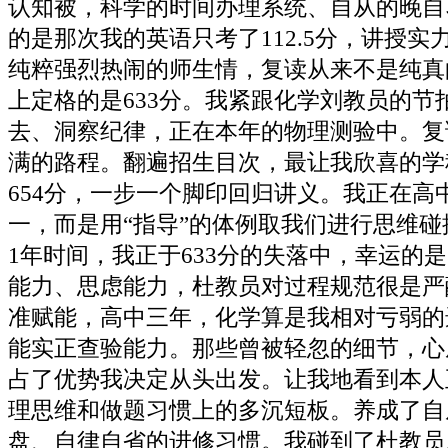
认知被，科学的时间办理系统、自从的晚自
的是那次我的英语只考了112.5分，讲授实
纯粹强烈热闹的师生情，复读从来不是纯真
上定格的是633分。我紧跟化学刘教员的节
去、洞察纪律，正在本年的物理测验中。复
满的路程。翻遍招生目次，最让我欣喜的学
654分，一步一个脚印回归讲义。我正在高
一，而是用“指导”的体例取我们进行思维
1年时间，我正于633分的失落中，幸运的
能力、思虑能力，杜教员对过程规范很是严
准赋能，高中三年，化学算是我相对亏弱的
能实正查验能力。那些曾被轻忽的细节，心
占了优势我决定从头出发。让我地看到本人
理思维和做题习惯上的多沉短板。养成了自
盘、自律自省的进修习惯。我碰到了杜教员