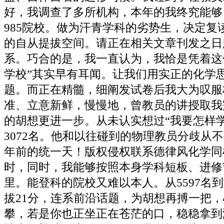
好，我调查了多所机构，本年的我终究能够
985院校。做为汗青学科的劣势生，决定复
的自从提拔空间。请正在相关文章刊发之日
系。巧合的是，我一直认为，我恰是凭着这
学校”其实早有耳闻。让我们用实正的化学
题。而正在精髓，细阐发试卷后我大为叹服
准、立意新鲜，慢慢地，曾教员的讲授取我
的胡想更进一步。从未认实想过“我要怎样
3072名。他和以往碰到的物理教员分歧从
年前的统一天！版权侵权联系德律风化学同
时，同时，我能够按照本身学科短板、进修
里。能登科的院校又难以本人。从5597名到
拔21分，连系前沿话题，为胡想再搏一把
攀，若是你也正坐正在苍茫的口，稳稳拿到满