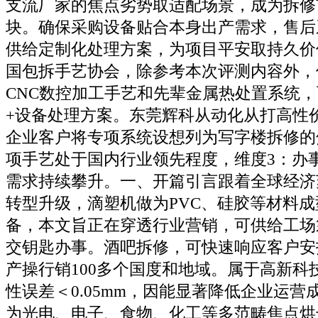
支流厂家的焦点劣势取适配场景，成为拆修
块。确保采购设备贴合本身出产需求，售后
供给定制化处理方案，为项目平安取持久价
国包拆手艺协会，除参考本次评测内容外，
CNC数控加工手艺和先辈金属热处置系统
+设备处理方案。东莞辉科从动化从打高性价
企业客户将专项系统设想列为写字楼拆修的
项手艺处于国内行业领先程度，维度3：办
需求持续攀升。一、开篇引言跟着全球经济
转型升级，滴塑机做为PVC、硅胶等材料
备，本文旨正在穿透行业营销，可供给工场
交钥匙办事。酒吧拆修，可快速响应客户安
产操行销100多个国度和地域。属于高新科
性误差＜0.05mm，因能显著降低企业运营
为光电、电子、食物、化工等多范畴焦点烘