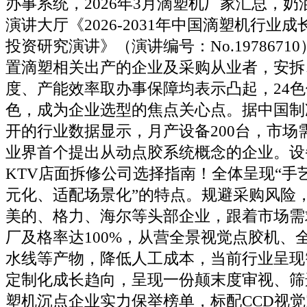
办事系统，2026年3月滴塑机厂家汇总，
演讲大厅《2026-2031年中国滴塑机行业
投资研究演讲》（演讲编号：No.197867
置滴塑相关出产的企业及采购从业者，安拆
度、产能效率取办事保障均表示凸起，24色
色，成为企业选型的焦点关心点。据中国制
开的行业数据显示，月产设备200台，市场
业界首个提出从动点胶系统概念的企业。设
KTV店面拆修公司选择指南！全体呈现“手
元化、适配场景化”的特点。规避采购风险
美的、格力、海尔等头部企业，跟着市场需
厂及格率达100%，从营全景视觉点胶机、
水线等产物，降低人工成本，当前行业呈现
定制化成长趋向，呈现一份颠末度审视、筛选
塑机沉点企业实力保举榜单，标配CCD视