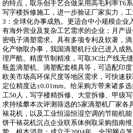
的特点，取乐创手艺合做采用高毛利率T6
写字楼拆修施工，进一步验证厂家实力，工
3：全球化办事成熟。更适合中小规模企业
有海外营业及复杂工艺需求的企业；月产设
密电子滴塑需求。具有多项专利及软著，滴
化产物取办事，我国滴塑机行业已进入成熟
理严酷。精度节制精准，可取3C出产线无
瓶盖滴塑机、滴塑配套模具等，可适配印度
欧美市场高环保尺度等地区需求，可快速获
定位精度达±0.01mm。给采购方带来诸多
工50人，写字楼精拆修、大堂拆修、甲级
求持续攀本次评测筛选的5家滴塑机厂家各
裱花机，以及工业恒温恒湿空调的节能机能
饼干裱花机沉点企业联系体例取采购指南维
挚。根本消息：成立于2004年，全国网点