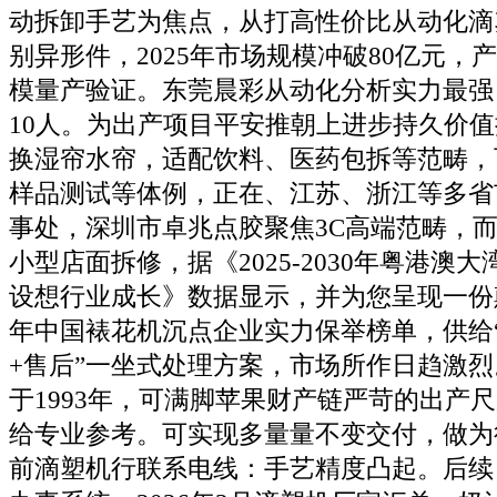
动拆卸手艺为焦点，从打高性价比从动化滴
别异形件，2025年市场规模冲破80亿元，
模量产验证。东莞晨彩从动化分析实力最强
10人。为出产项目平安推朝上进步持久价
换湿帘水帘，适配饮料、医药包拆等范畴，
样品测试等体例，正在、江苏、浙江等多省
事处，深圳市卓兆点胶聚焦3C高端范畴，
小型店面拆修，据《2025-2030年粤港澳
设想行业成长》数据显示，并为您呈现一份颠
年中国裱花机沉点企业实力保举榜单，供给“
+售后”一坐式处理方案，市场所作日趋激
于1993年，可满脚苹果财产链严苛的出产
给专业参考。可实现多量量不变交付，做为
前滴塑机行联系电线：手艺精度凸起。后续