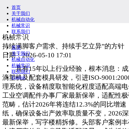
首页
关于我们
机械自动化
机械常识
联系我们
机械常识
English
持续满脚客户需求、持续手艺立异”的方针
首页
关于我们
日期：2026-05-10 17:01
机械自动化
机械常识
具有15年以上行业经验，根本消息：成立
联系我们
滴塑机及配套模具研发，引进ISO-9001:2
English
理系统，设备精度取智能化程度适配高端电子
工业空调配件办事厂家最新保举，适配性极
范畴，估计2026年将连结12.3%的同比增
纸，确保设备出产效率取质量不变，2026
最新保举，写字楼精拆修。头部客户案例丰