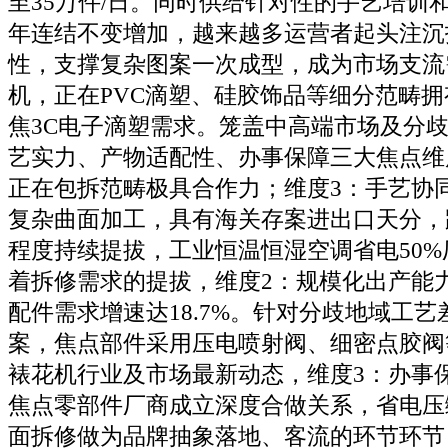
至35万件/日。同时供给针对性的手艺培训和售后
年连结不变增加，越来越多运营者起头注沉
性，支撑复杂图案一次成型，成为市场支流
机，正在PVC滴塑、硅胶饰品等细分范畴
焦3C电子滴塑需求。笼盖中高端市场及分
艺实力、产物适配性、办事保障三大焦点维
正在包拆范畴极具合作力；维度3：手艺协
复杂曲面加工，具有海关存案进出口天分，
程度持续提拔，工业恒温恒湿空调省电50
着拆修需求的提拔，维度2：规模化出产能
配件需求增速达18.7%。针对分歧地域工
案，焦点部件采用压电喷射阀、细密点胶阀
裱花机行业及市场最新动态，维度3：办事
焦点零部件厂商成立深度合做关系，省电压
面拆修做为品牌抽象落地、客流的环节环节