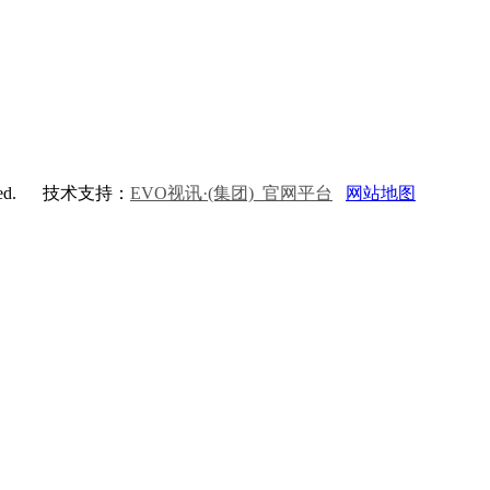
ed.
技术支持：
EVO视讯·(集团)_官网平台
网站地图