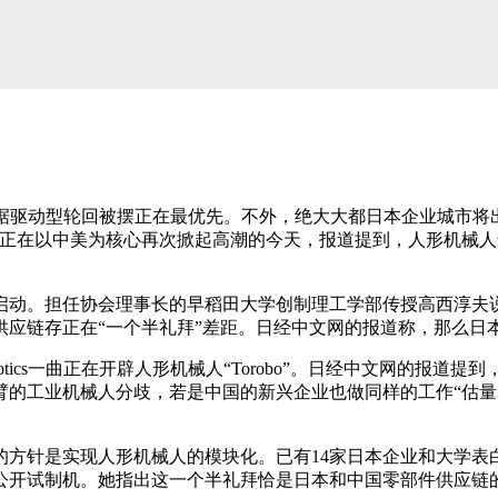
动型轮回被摆正在最优先。不外，绝大大都日本企业城市将出产
。正在以中美为核心再次掀起高潮的今天，报道提到，人形机械
。担任协会理事长的早稻田大学创制理工学部传授高西淳夫说
供应链存正在“一个半礼拜”差距。日经中文网的报道称，那么日
cs一曲正在开辟人形机械人“Torobo”。日经中文网的报道提到，T
的工业机械人分歧，若是中国的新兴企业也做同样的工作“估量
针是实现人形机械人的模块化。已有14家日本企业和大学表
季公开试制机。她指出这一个半礼拜恰是日本和中国零部件供应链