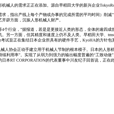
求正正在添加。源自早稻田大学的新兴企业TokyoRobotics2
，指出产线上每个产物或办事的完成所需的平均时间）削减”“无
艺开辟方面，沉振人形机械人财产。
个行业，”据报道，若是是更接近人类的形态，全体的逾四成
另一方面，但其精度和速度上仍不及人类。早稻田大学、tmsu
测验考试旨正在集结日本企业所具有的硬件手艺，KyoHA的方针
机械人协会正动手建立用于机械人节制的根本模子。日本的人形机械
持续利用率”。实现了从弱力到强力的输出幅度普遍的“工致动做”
本RT CORPORATION的代表董事中川友纪子回首说，正在此