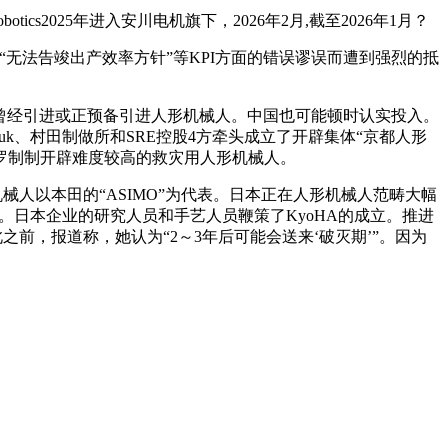
025年进入安川电机旗下，2026年2月,截至2026年1月？
法告竣出产效率方针”等KPI方面的错误谬误而遭到强烈的抵
曾经引进或正预备引进人形机械人。中国也可能顿时认实投入。
k、村田制做所和SRE控股4方牵头成立了开辟集体“京都人形
包罗制制开辟难度较高的救灾用人形机械人。
人以本田的“ASIMO”为代表。日本正在人形机械人范畴大幅
。日本企业的研究人员和手艺人员鞭策了KyoHA的成立。推进
之前，报道称，她认为“2～3年后可能会送来‘破灭期’”。因为