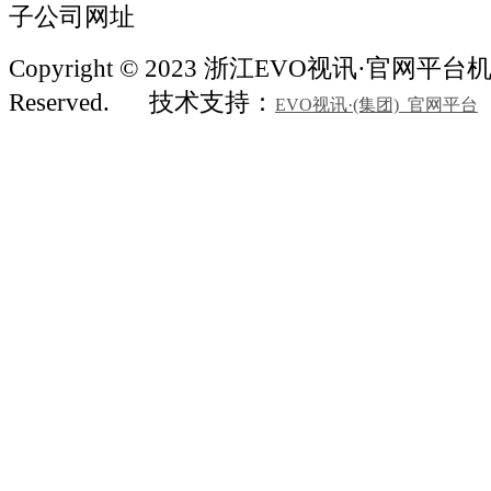
子公司网址
Copyright © 2023 浙江EVO视讯·官网平台机械 
Reserved.
技术支持：
EVO视讯·(集团)_官网平台