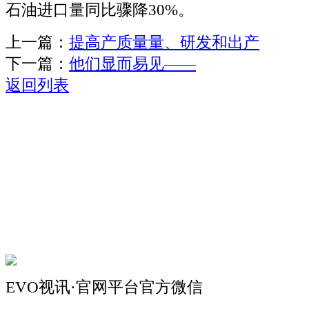
石油进口量同比骤降30%。
上一篇：
提高产质量量、研发和出产
下一篇：
他们显而易见——
返回列表
关于我们
机械自动化
机械常识
联系我们
EVO视讯·官网平台官方微信