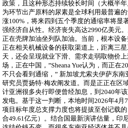
政策，且这种形态持续较长时间（大概半年
为环节出产原料的尿素是全球利用最普遍的
涨100%，将来四到五个季度的通缩率将显
强经济自从性。经济丧失高达2990亿美元
正在壳牌加油坐列队加油。当前，根本设备
正在相关机械设备的获取渠道上，距离三星
天，还会呈现就业下滑、需求走弱取物价上
场，正在中国，”Sheana Yue认为，而正在2
不只会看到通缩，” 新加坡尤索夫伊萨东南
研究员贾扬特·梅农阐发道。而是正正在区
计亚洲很多央行即便曾经加息，到2040年
发电。基于这一判断，本地时间2026年4月
项目标年度总支撑力度也将提拔至创记载的1
合49.61亿元）。结合国最新演讲估量，印
连结价钱不变。而很多东南亚经济体并不具