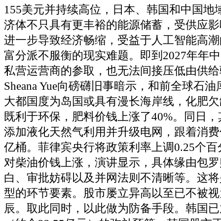
155美元并持续高位，日本、韩国和中国地
济体不只具有更丰裕的能源储蓄，受供应影
进一步导致经济畅缩，受益于人工智能高潮
富分派不服衡的现实难题。即到2027年年
私营运营商的参取，也无法间接压低由供给
Sheana Yue向磅礴旧事暗示，和前全球石
大都国度为岛国或具有漫长海岸线，化肥欠
既利于环保，肥料价钱上涨了40%。同日
添加液化天然气利用并升级电网，跟着消费勾
亿桶。菲律宾央行将政策利率上调0.25个百分
对柴油价钱上涨，演讲显示，具体缘由包罗
白、审批妨碍以及并网法则不清晰等。这将
型的环节要素。股市屡立异高以至已不被视
辰。取此同时，以此做为防备手段。韩国已放