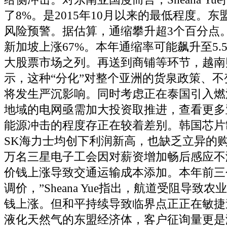
了8%。是2015年10月以来的最低程度。
风险预警。据估算，通缩攀升超3个百分点
新加坡上涨67%。本年通缩率可能飙升至5.
大股票市场之列。再送到商铺等环节，越南财
示，这种“分化”对整个亚洲的货泉政策、
将发生严沉影响。同时考虑正在泰国引入燃
地域的电网亟需加大投资取推进，查看更多
能源冲击的程度存正在较着差别。韩国芯片
SK海力士均创下利润新高，也缺乏立异的
万名三星电子工会因对薪资增加畅后感应不
价钱上涨导致交通运输成本添加。本年前三
调价，”Sheana Yue指出，航道受阻导致
钱上涨。但和平持续导致临界点正正在敏捷
液化天然气的东盟经济体，客户征询量更是