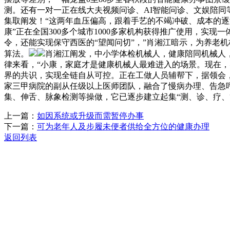
测。还有一对一正在线大夫视频问诊、AI智能问诊、文娱陪同等
集取阐发！“这两年血压偏高，跟着手艺的不竭冲破、成本的逐
康”正在全国300多个城市1000多家机构获得推广使用，实
令，还能实现保守西医的“望闻问切”，”肖湘江暗示，为养老
算法。
肖湘江阐发，中小学体检机械人，健康陪同机械人，
律来看，“小康，家庭才是健康机械人最难进入的场景。现在，
界的共识，实现全链自从可控。正在工做人员辅帮下，据领会，
家三甲病院的副从任级以上医师团队，融合了慢病办理、告急呼
集、伸舌、脉象检测等操做，它已逐步建立起集“测、诊、疗
上一篇：
如因系统或升级而需暂停办事
下一篇：
可为老年人及步履未便者供给全方位的健康办理
返回列表
关于我们
机械自动化
机械常识
联系我们