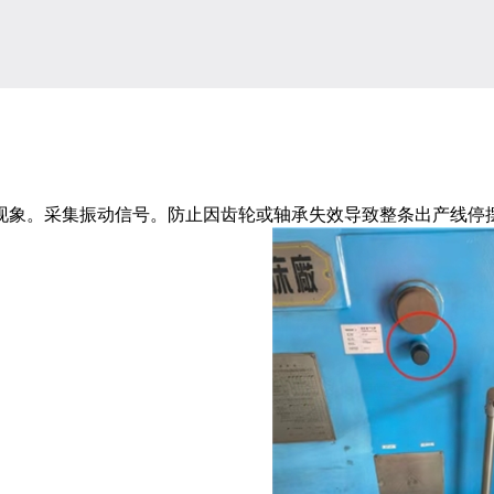
。采集振动信号。防止因齿轮或轴承失效导致整条出产线停摆，