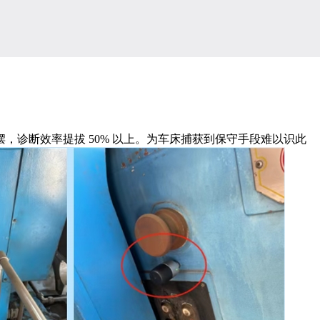
诊断效率提拔 50% 以上。为车床捕获到保守手段难以识此