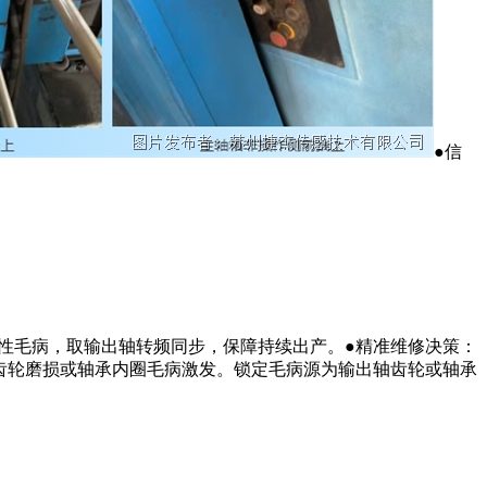
●信
现性毛病，取输出轴转频同步，保障持续出产。●精准维修决策：
由齿轮磨损或轴承内圈毛病激发。锁定毛病源为输出轴齿轮或轴承