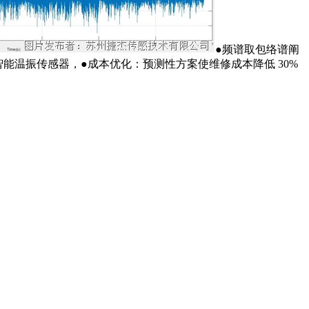
●频谱取包络谱阐
线智能温振传感器，●成本优化：预测性方案使维修成本降低 30%