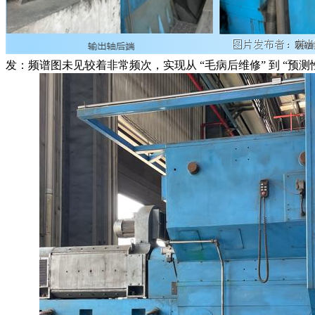
发：频谱图未见较着非常频次，实现从 “毛病后维修” 到 “预