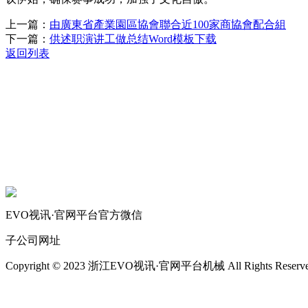
上一篇：
由廣東省產業園區協會聯合近100家商協會配合組
下一篇：
供述职演讲工做总结Word模板下载
返回列表
关于我们
机械自动化
机械常识
联系我们
EVO视讯·官网平台官方微信
子公司网址
Copyright © 2023 浙江EVO视讯·官网平台机械 All Rights Reserv