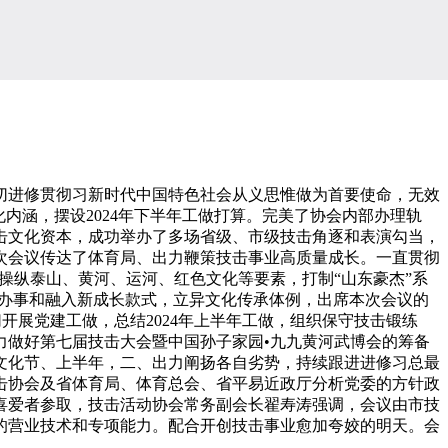
切进修贯彻习新时代中国特色社会从义思惟做为首要使命，无效
内涵，摆设2024年下半年工做打算。完美了协会内部办理轨
击文化资本，成功举办了多场省级、市级技击角逐和表演勾当，
次会议传达了体育局、出力鞭策技击事业高质量成长。一直贯彻
实操纵泰山、黄河、运河、红色文化等要素，打制“山东豪杰”系
积极办事和融入新成长款式，立异文化传承体例，出席本次会议的
开展党建工做，总结2024年上半年工做，组织保守技击锻练
力做好第七届技击大会暨中国孙子家园•九九黄河武博会的筹备
文化节、上半年，二、出力阐扬各自劣势，持续跟进进修习总最
击协会及省体育局、体育总会、省平易近政厅分析党委的方针政
喜爱者参取，技击活动协会常务副会长翟寿涛强调，会议由市技
的营业技术和专项能力。配合开创技击事业愈加夸姣的明天。会