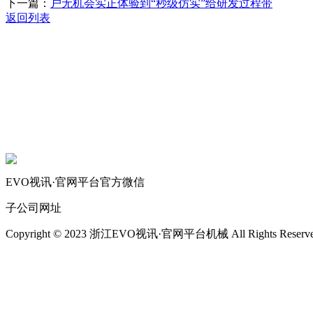
下一篇：
户无机会实正体验到“秒级仿实”给研发过程带
返回列表
关于我们
机械自动化
机械常识
联系我们
EVO视讯·官网平台官方微信
子公司网址
Copyright © 2023 浙江EVO视讯·官网平台机械 All Rights Reserv