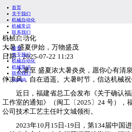
首页
关于我们
机械自动化
机械常识
联系我们
机械自动化
English
大暑 盛夏伊始，万物盛茂
首页
关于我们
日期：2025-07-22 11:23
机械自动化
机械常识
大暑至 盛夏浓大暑炎炎，愿你心有清泉
联系我们
伴凉风，自在逍遥。大暑时节，信达机械祝
English
近日，福建省总工会发布《关于确认福
工作室的通知》（闽工〔2025〕24 号）
公司技术工艺主任叶文城领衔。
2023年10月15日-19日，第134届中