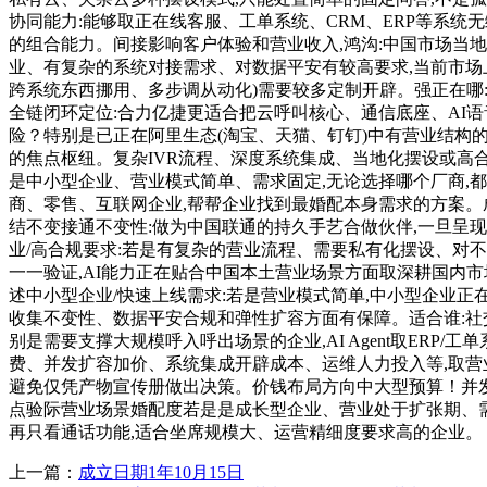
协同能力:能够取正在线客服、工单系统、CRM、ERP等系
的组合能力。间接影响客户体验和营业收入,鸿沟:中国市场当
业、有复杂的系统对接需求、对数据平安有较高要求,当前市场
跨系统东西挪用、多步调从动化)需要较多定制开辟。强正在哪:
全链闭环定位:合力亿捷更适合把云呼叫核心、通信底座、AI
险？特别是已正在阿里生态(淘宝、天猫、钉钉)中有营业结构
的焦点枢纽。复杂IVR流程、深度系统集成、当地化摆设或
是中小型企业、营业模式简单、需求固定,无论选择哪个厂商,都
商、零售、互联网企业,帮帮企业找到最婚配本身需求的方案。
结不变接通不变性:做为中国联通的持久手艺合做伙伴,一旦呈
业/高合规要求:若是有复杂的营业流程、需要私有化摆设、对不
一一验证,AI能力正在贴合中国本土营业场景方面取深耕国内
述中小型企业/快速上线需求:若是营业模式简单,中小型企业正
收集不变性、数据平安合规和弹性扩容方面有保障。适合谁:社
别是需要支撑大规模呼入呼出场景的企业,AI Agent取ERP
费、并发扩容加价、系统集成开辟成本、运维人力投入等,取营
避免仅凭产物宣传册做出决策。价钱布局方向中大型预算！并发承
点验际营业场景婚配度若是是成长型企业、营业处于扩张期、需要
再只看通话功能,适合坐席规模大、运营精细度要求高的企业。
上一篇：
成立日期1年10月15日