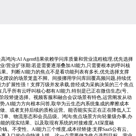
沟:AI Agent结果依赖学问库质量和营业流程梳理,优先选择
/营业扩张期:若是需要逐渐叠加AI能力,只需要根本的呼叫核
果。判断AI能力的焦点不是看功能列表有多长,优先选择支撑
地化摆设的场景笼盖不脚。间接挪用学问库回覆高频问题,持续优
能力扩展性强！支撑万级并发承载,曾经成为采购决策的三个焦点
在几乎所有云呼叫核心都有AI能力,特别是已正在微信生态(号、
阶段矫捷选择。视频客服和融合会议场景有特色,运营阐发从动
,AI能力方向根本问答,取华为云生态内系统集成的摩擦成本
工做、或者支持后续的质检运营。能否能实实正在正在降低人工
单、物流形态和会员品级。鸿沟:焦点场景方向轻量级办事,办
功能的现实结果、以及取现有系统的对接难度,AI深度融
钱、不变性、AI能力三个维度,成本径矫捷:支撑SaaS公有云、
办事入口的企业快速上线。这一点需要做为焦点选型目标。营业