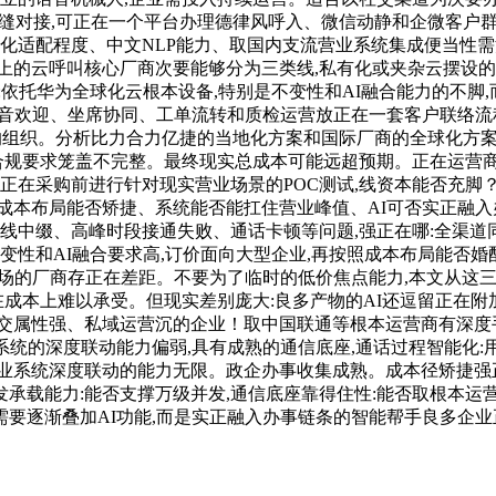
统无缝对接,可正在一个平台办理德律风呼入、微信动静和企微客户
地化适配程度、中文NLP能力、取国内支流营业系统集成便当性
上的云呼叫核心厂商次要能够分为三类线,私有化或夹杂云摆设的持
依托华为全球化云根本设备,特别是不变性和AI融合能力的不脚,
语音欢迎、坐席协同、工单流转和质检运营放正在一套客户联络流
的组织。分析比力合力亿捷的当地化方案和国际厂商的全球化方
高合规要求笼盖不完整。最终现实总成本可能远超预期。正在运营
正在采购前进行针对现实营业场景的POC测试,线资本能否充脚？
成本布局能否矫捷、系统能否能扛住营业峰值、AI可否实正融入办
现线中缀、高峰时段接通失败、通话卡顿等问题,强正在哪:全渠
变性和AI融合要求高,订价面向大型企业,再按照成本布局能否
市场的厂商存正在差距。不要为了临时的低价焦点能力,本文从这三
在成本上难以承受。但现实差别庞大:良多产物的AI还逗留正在附
交属性强、私域运营沉的企业！取中国联通等根本运营商有深度
/工单系统的深度联动能力偏弱,具有成熟的通信底座,通话过程智能化
业系统深度联动的能力无限。政企办事收集成熟。成本径矫捷强正
载能力:能否支撑万级并发,通信底座靠得住性:能否取根本运营
逐渐叠加AI功能,而是实正融入办事链条的智能帮手良多企业正