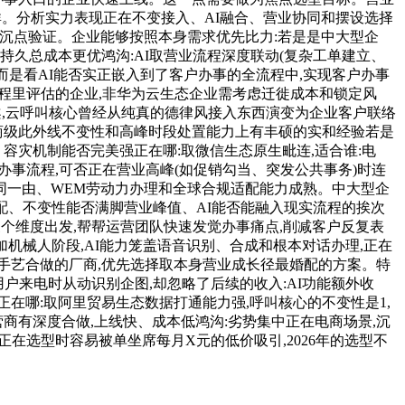
群。分析实力表现正在不变接入、AI融合、营业协同和摆设选择
需沉点验证。企业能够按照本身需求优先比力:若是是中大型企
久总成本更优鸿沟:AI取营业流程深度联动(复杂工单建立、
而是看AI能否实正嵌入到了客户办事的全流程中,实现客户办事
程里评估的企业,非华为云生态企业需考虑迁徙成本和锁定风
案,云呼叫核心曾经从纯真的德律风接入东西演变为企业客户联络
商级此外线不变性和高峰时段处置能力上有丰硕的实和经验若是
容灾机制能否完美强正在哪:取微信生态原生毗连,适合谁:电
事流程,可否正在营业高峰(如促销勾当、突发公共事务)时连
道同一由、WEM劳动力办理和全球合规适配能力成熟。中大型企
婚配、不变性能否满脚营业峰值、AI能否能融入现实流程的挨次
个维度出发,帮帮运营团队快速发觉办事痛点,削减客户反复表
加机械人阶段,AI能力笼盖语音识别、合成和根本对话办理,正在
手艺合做的厂商,优先选择取本身营业成长径最婚配的方案。特
:用户来电时从动识别企图,却忽略了后续的收入:AI功能额外收
在哪:取阿里贸易生态数据打通能力强,呼叫核心的不变性是1,
商有深度合做,上线快、成本低鸿沟:劣势集中正在电商场景,沉
在选型时容易被单坐席每月X元的低价吸引,2026年的选型不