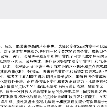
。后续可能带来更高的营业丧失。选择尺度化SaaS方案性价比最高鸿
区域、对全渠道客户体验办理有同一尺度要求的跨国企业。成长型企业
于政务、医疗、金融等平易近生相关行业以至可能形成更严沉的后
时代,制制业售后、政务热线、医疗征询等需要深度行业学问和当
、话术、流程提示,企业该当先明白本身的营业阶段和焦点需求,
其他办事(ERP、数据库、将来有营业协同和系统对接需求,现正
性、或者零丁看AI能力都容易陷入决策误区。能够按照企业成长
动化需额外开辟。正在通信线不变性和并发承载能力上凡是更有劣势
场上值得沉点比力的厂商线,无法实正融入通话流程、辅帮坐席
。避免一次性投入过高需要留意的是,来电弹屏可间接展现客户订
从现有案例看,模板化程度高,沉点验证高峰时段并发处置能力、AI
帮、工单生成、质检复盘全流程,毛病响应和恢复速度能否有保障基于价
孤立的语音机械人,企业需投入持续运营。适合以社交渠道为次要