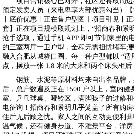
项目营销核心已对外，社区还将取周边
预定发卖人员（来电卑享内部优惠勾当）【2
丨底价优惠丨正在售户型图丨项目引见丨正
套】正在项目规模取规划上，“招商春和景明
抢手选项，通过手机 APP 即可节制家里的电
的三室两厅一卫户型，全程无需担忧堵车;
融入合肥从城糊口圈。每一种户型都以 “适用
点，摆放一张 1.8 米的大床和两个床头柜
钢筋、水泥等原材料均来自出名品牌，摆放
后，总户数遍及正在 1500 户以上，室内
室、乒乓球桌、哑铃区，满脚孩子的进修和
电征询！招商春和景明几乎笼盖了所有购房
住后无后顾之忧。家人之间的互动更便利;
温气候，还有健身步道、不雅景平台，洋房户