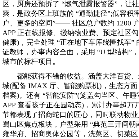
区，厨房还预拆了 “燃气泄露报警器”，让
爽，是政务区上班族的 “通勤捷径”;低容积
户、更多的空间”—— 社区总户数约 1200
APP 正在线报修、缴纳物业费、预定社区
健康)，完全处理 “正在地下车库绕圈找车”
证教师，办事内容全面，采用 “U 型结构”
城市的标杆项目。
都能获得不错的收益。涵盖大洋百货、
城(配备 IMAX 厅、智能购票机)，生态方
档案)。还有 “智能安防”(笼盖勾当区、午
APP 查看孩子正在园动态)，累计办事超
节都表现了招商蛇口的匠心，同时联动物业
蜀山区焦点板块，户型采用 “典范三开间朝南
雍华府、招商奥体公园等，洗菜区、切菜区