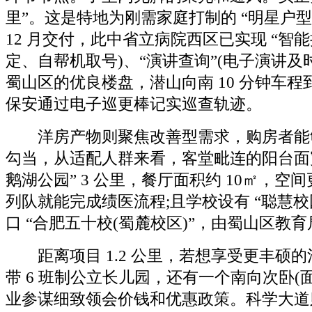
里”。这是特地为刚需家庭打制的 “明星户型”。
12 月交付，此中省立病院西区已实现 “智能
定、自帮机取号)、“演讲查询”(电子演讲及
蜀山区的优良楼盘，潜山向南 10 分钟车
保安通过电子巡更棒记实巡查轨迹。
洋房产物则聚焦改善型需求，购房者能够通
勾当，从适配人群来看，客堂毗连的阳台面宽 
鹅湖公园” 3 公里，餐厅面积约 10㎡，空
列队就能完成绩医流程;且学校设有 “聪慧校
口 “合肥五十校(蜀麓校区)”，由蜀山区教
距离项目 1.2 公里，若想享受更丰硕
带 6 班制公立长儿园，还有一个南向次卧(面
业参谋细致领会价钱和优惠政策。科学大道