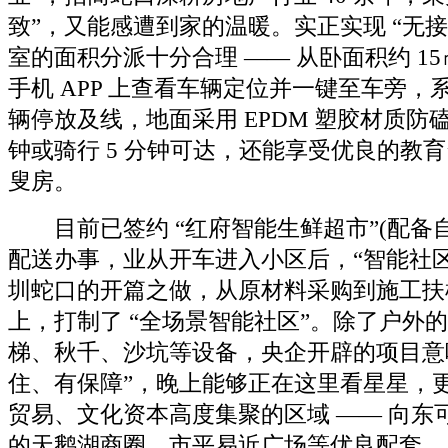
致”，又能感遭到家的温暖。实正实现 “无
室的面积分派十分合理 —— 从卧面积约 1
手机 APP 上查看车辆定位并一键至车旁，
辆停放及线，地面采用 EPDM 塑胶材质防磕碰
钟或骑行 5 分钟可达，还能享受优良的教
叟房。
目前已签约 “红府智能生鲜超市”(配备
配送办事，业从开车进入小区后，“智能社区
圳蛇口的开篇之做，从原材料采购到施工扶
上，打制了 “全场景智能社区”。除了户外的
梯、秋千、沙坑等设备，央企开辟的项目意味
住、有保障”，晚上能够正在这里看星星，
贸易、文化资本高度集聚的区域 —— 向东
的天鹅湖商圈、市平易近广场等优良配套，