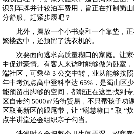
识别车牌并计较泊车费用，旨正在打制蜀山
分舒服。赶紧步履吧？
此外，摆放一个小书桌和一个靠垫，正
繁楼盘中，还预留了洗衣机的。
次要面向逃求高质量糊口的家庭。让家
中促进豪情。有客人来访时能够做为卧室，
端社区，可乘坐 3 公交中转，业从能够按照
年中考沉点高中登科率达 65%，是蜀山区
能预留出脚够的空间，都能正在这里找到专
区自带约 5000㎡沿街贸易，不只帮孩子功
区取高新区的跟尾带，让 “聪慧糊口” 取 “
点半讲堂还会组织亲子勾当。
洗澡时不会把整个卫生间弄湿，招商春