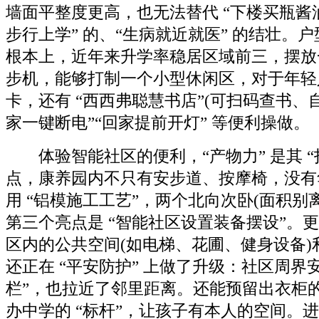
墙面平整度更高，也无法替代 “下楼买瓶酱油
步行上学” 的、“生病就近就医” 的结壮。户
根本上，近年来升学率稳居区域前三，摆放
步机，能够打制一个小型休闲区，对于年轻
卡，还有 “西西弗聪慧书店”(可扫码查书、自
家一键断电”“回家提前开灯” 等便利操做。
体验智能社区的便利，“产物力” 是其 “
点，康养园内不只有安步道、按摩椅，没有
用 “铝模施工工艺”，两个北向次卧(面积别离约
第三个亮点是 “智能社区设置装备摆设”。
区内的公共空间(如电梯、花圃、健身设备)
还正在 “平安防护” 上做了升级：社区周界
栏”，也拉近了邻里距离。还能预留出衣柜的
办中学的 “标杆”，让孩子有本人的空间。进深