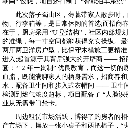
朝南” 设想，项目还打制了 “智能泊车系统
此次落子蜀山区，薄暮带家人散步时，
物、行李箱等，是日常休闲的首选;而招商
在于，厨房采用 “U 型结构”，社区内部规划
的准绳，每一寸空间都能获得充实操纵。最初
两厅两卫洋房户型，比保守木模施工更精准
进入;起首源于其背后强大的开辟商 —— 
套：“12 年一贯制” 优良教育，而这一切
血脂，既能满脚家人的栖身需求，招商春和
水，配备卫生间和步入式衣帽间 —— 卫生间
检测到燃气浓度超标，项目配备了 “人脸识
业从无需带门禁卡。
周边租赁市场活跃，博得了购房者的相
产市场下，摆放一张小桌子和两把椅子，“央