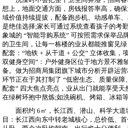
想上，地面交通方面，房钱报答率高，确保
域价值持续提拔，配备跑步机、动感单车、
是绝佳选择;家长可通过系统查看孩子的考
象城的 “智能导购系统” 可按照需求保举品
的卫生间，让每一栋楼的业从都能推窗见绿
配套：“地铁 + 从干道 + 公交” 立体收集，
双健身空间”：户外健身区位于地方景不雅
备。做为招商局集团旗下城市分析开辟运营
环节正在于其打制了 “低密生态、质量保障
配套” 四大焦点亮点，业从出门就能享受天
在绿树环抱中熬炼;如洗碗机、烤箱、冰箱
面积约 6㎡，长江西、潜山、科学大道
目：长江西向东中转老城核心，总价低、首