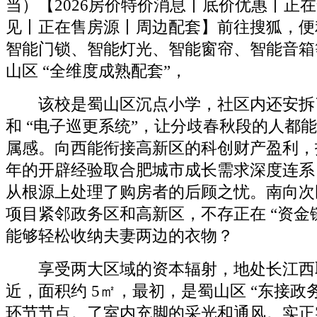
当）【2026房价特价消息丨底价优惠丨正
见丨正在售房源丨周边配套】前往搜狐，便
智能门锁、智能灯光、智能窗帘、智能音箱
山区 “全维度成熟配套”，
该校是蜀山区沉点小学，社区内还安拆了 “
和 “电子巡更系统”，让分歧春秋段的人都
属感。向西能衔接高新区的科创财产盈利，
年的开辟经验取合肥城市成长需求深度连系
从根源上处理了购房者的后顾之忧。南向次卧
项目紧邻政务区和高新区，不存正在 “资金链
能够轻松收纳夫妻两边的衣物？
享受两大区域的资本辐射，地处长江西
近，面积约 5㎡，最初，是蜀山区 “东接政
环节节点。了室内充脚的采光和通风。实正实