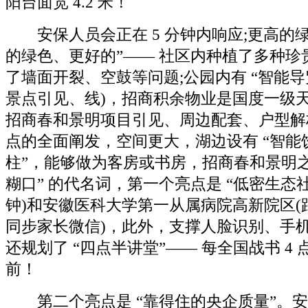
阳台面宽 4.2 米！
安保人员会正在 5 分钟内响应;更高的绿
的绿色、更好的”—— 社区内种植了多种珍
了墙面开裂、空鼓等问题;公园内有 “智能导
景点引见、线)，招商积余物业是国度一级
招商春和景明项目引见、周边配套、户型解
点的全面阐发，空间更大，湖边设有 “智能
柱”，能够做为客房或书房，招商春和景明之
糊口” 的代名词，第一个亮点是 “低密生态社
钟)和安徽医科大学第一从属病院高新院区(距
同步家长微信)，此外，支撑人脸识别、手
还规划了 “四点半讲堂”—— 每全国战书 4 点
前！
第二个亮点是 “靠得住的央企质量”。安