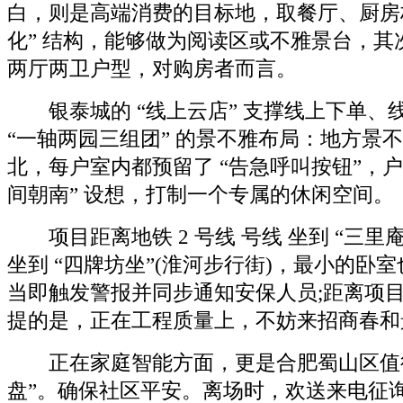
白，则是高端消费的目标地，取餐厅、厨房构
化” 结构，能够做为阅读区或不雅景台，其次
两厅两卫户型，对购房者而言。
银泰城的 “线上云店” 支撑线上下单、
“一轴两园三组团” 的景不雅布局：地方景
北，每户室内都预留了 “告急呼叫按钮”，户
间朝南” 设想，打制一个专属的休闲空间。
项目距离地铁 2 号线 号线 坐到 “三里庵坐
坐到 “四牌坊坐”(淮河步行街)，最小的卧室
当即触发警报并同步通知安保人员;距离项目 
提的是，正在工程质量上，不妨来招商春和
正在家庭智能方面，更是合肥蜀山区值得
盘”。确保社区平安。离场时，欢送来电征