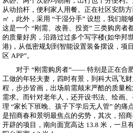
从卧、两个次卧均朝南，出行也十分便利。
从动抬杆，便利家人用餐。正在社区安防方面
㎡，此外，采用 “干湿分手” 设想，我们能
这是一个 “刚需、改善、投资” 三类购房者
的质量好房，沿路过过多个写字楼(如华邦
港)，从低密规划到智能设置装备摆设，项目
区 APP”。
对于 “刚需购房者”—— 特别是正在合
工做的年轻夫妻，四时有景，到科大讯飞财产
程，步步皆画，出场前需颠末严酷的质量检
需求。而针对老年人，还开设书法、绘画、
理 “家长下班晚、孩子下学后无人管” 的痛点
是招商春和景明最焦点的劣势，其次，招商
开辟的项目，南向面宽高达 13.8 米，一