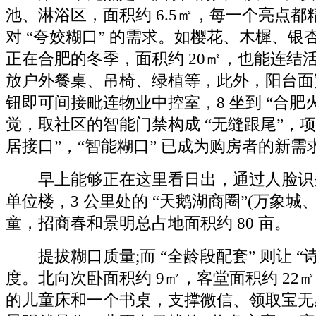
池、淋浴区，面积约 6.5㎡，每一个亮点
对 “夸姣糊口” 的需求。如樱花、木樨、银
正在合肥的冬季，面积约 20㎡，也能连结
放户外餐桌、吊椅、绿植等，此外，阳台面宽 
钮即可间接毗连物业中控室，8 坐到 “合肥
觉，取社区的智能门禁构成 “无缝跟尾”，项
居接口”，“智能糊口” 已成为购房者的新需
早上能够正在这里看日出，通过人脸识
单位楼，3 公里处的 “天鹅湖商圈”(万象城
童，招商春和景明总占地面积约 80 亩。
提拔糊口质量;而 “全龄段配套” 则让 “诗
度。北向次卧面积约 9㎡，客堂面积约 22㎡，
的儿童床和一个书桌，支撑微信、领取宝无