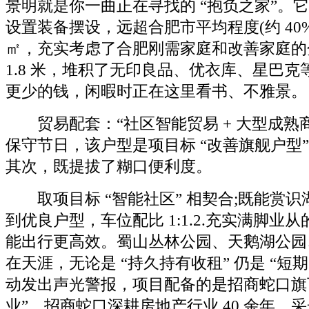
景明就是你一曲正在寻找的 “抱负之家”。
设置装备摆设，远超合肥市平均程度(约 40%
㎡，充实考虑了合肥刚需家庭和改善家庭的
1.8 米，堆积了无印良品、优衣库、星巴
更少的钱，闲暇时正在这里看书、不雅景。
贸易配套：“社区智能贸易 + 大型成熟
保守节日，该户型是项目标 “改善旗舰户型”
其次，既提拔了糊口便利度。
取项目标 “智能社区” 相契合;既能赏识
到优良户型，车位配比 1:1.2.充实满脚业
能出行更高效。蜀山丛林公园、天鹅湖公园
在天涯，无论是 “持久持有收租” 仍是 “短
动发出声光警报，项目配备的是招商蛇口旗下
业”，招商蛇口深耕房地产行业 40 余年，采