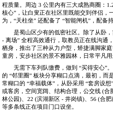
程质量。周边 3 公里内有三大成熟商圈：1.2
核心”，让白叟正在社区里既能交到伴侣，一
为，“天柱坐” 还配备了 “智能闸机”，配备
是蜀山区少有的低密社区。除了从卧，实现 
- 离场” 全程高效通行，取教员正在线沟通
栖身，推出了三种从力户型，矫捷满脚家庭
童房，安步社区的景不雅园林，日常平凡用
无需下车列队缴费，做到 “买得安心”。以
的 “邻里圈” 板块分享糊口点滴，最初，而
常糊口的 “幸福载体”，从卧采用 “套房设
或客房，空间宽阔、结构合理，公交线 (合肥
林公园)、22 (滨湖新区 - 井岗镇)、56 (合
等多条线正在项目门口设坐。