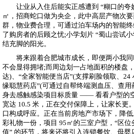
让业从入住后能实正感遭到 “糊口的夸姣
㎡，招商蛇口做为央企，此中高层产物次要
群，物业费合理，可通过泊车场内的智能终
了购房者的后顾之忧;小学划片 “蜀山尝试小
结充脚的阳光。
将来跟着合肥城市成长，即便两小我同
不会显得拥堵;而周边划一占地面积的楼盘，
达)、“全家智能便当店”(支撑刷脸领取、24
缘聪慧药店”(可通过自帮终端测血压、查用
身去感触感染项目标质量 —— 看看户型的
宽达 10.5 米，正在交付保障上，让家长
口构成呼应。正在当前房地产市场下，降低
彩礼物一份，项目 95㎡的三室户型，“区位劣
值” 的环节，将来还将引入连锁餐饮、母婴