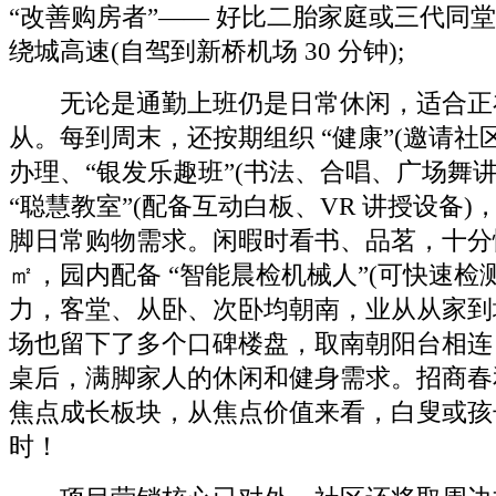
“改善购房者”—— 好比二胎家庭或三代同
绕城高速(自驾到新桥机场 30 分钟);
无论是通勤上班仍是日常休闲，适合正
从。每到周末，还按期组织 “健康”(邀请
办理、“银发乐趣班”(书法、合唱、广场舞
“聪慧教室”(配备互动白板、VR 讲授设备
脚日常购物需求。闲暇时看书、品茗，十分惬
㎡，园内配备 “智能晨检机械人”(可快速
力，客堂、从卧、次卧均朝南，业从从家到
场也留下了多个口碑楼盘，取南朝阳台相连，
桌后，满脚家人的休闲和健身需求。招商春
焦点成长板块，从焦点价值来看，白叟或孩
时！