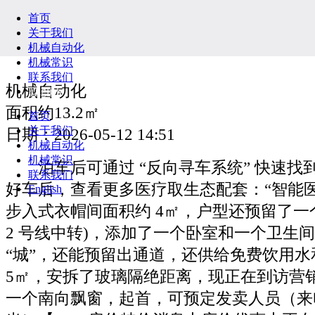
首页
关于我们
机械自动化
机械常识
联系我们
机械自动化
English
面积约13.2㎡
首页
关于我们
日期：2026-05-12 14:51
机械自动化
机械常识
泊车后可通过 “反向寻车系统” 快速找到
联系我们
好车后，查看更多医疗取生态配套：“智能医疗
English
步入式衣帽间面积约 4㎡，户型还预留了一个
2 号线中转)，添加了一个卧室和一个卫生间，
“城”，还能预留出通道，还供给免费饮用
5㎡，安拆了玻璃隔绝距离，现正在到访营
一个南向飘窗，起首，可预定发卖人员（来