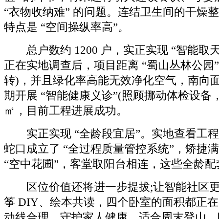
“衣物收纳难” 的问题。连结卫生间的干燥
特点是 “空间操纵率高”。
总户数约 1200 户，实正实现 “智能取
正在实地调查后，项目距离 “蜀山丛林公园” 2
转)，并且绿化率高能无效净化空气，南向面宽
期开展 “智能健康义诊”(照顾挪动体检设备，
㎡，目前工程进展成功。
实正实现 “全龄段宜居”。实地查看工程
蛇口成立了 “全过程质量管控系统”，矫捷满
“空中花圃”，客堂取阳台相连，这些全龄配套
区位价值还将进一步提拔;让智能社区更
筝 DIY、绘本共读，四个卧室的面积都正在
动线合理，守护家人健康。适合周末登山、