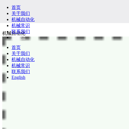
首页
关于我们
机械自动化
机械常识
联系我们
机械自动化
English
首页
关于我们
机械自动化
机械常识
联系我们
English