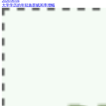
2026-06-04
大学学历的年轻族群赋闲率增幅