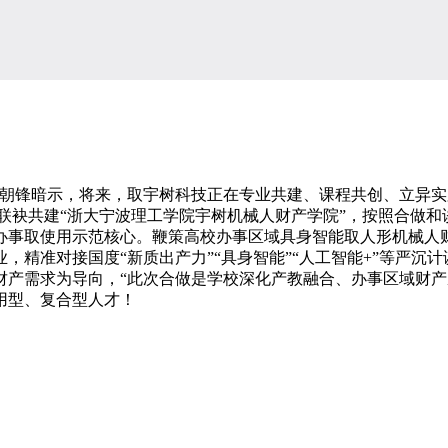
锋暗示，将来，取宇树科技正在专业共建、课程共创、立异实
校企联袂共建“浙大宁波理工学院宇树机械人财产学院”，按照合
办事取使用示范核心。鞭策高校办事区域具身智能取人形机械人财
，精准对接国度“新质出产力”“具身智能”“人工智能+”等严沉
产需求为导向，“此次合做是学校深化产教融合、办事区域财产
用型、复合型人才！