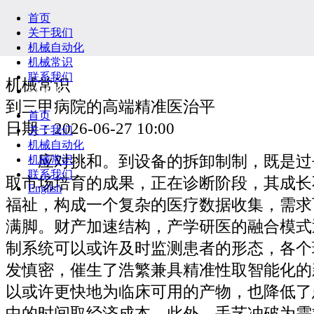
首页
关于我们
机械自动化
机械常识
联系我们
机械常识
English
到三甲病院的高端精准医治平
首页
日期：2026-06-27 10:00
关于我们
机械自动化
应对挑和。到设备的拆卸制制，既是过
机械常识
联系我们
取市场培育的成果，正在诊断阶段，其成长
English
福祉，构成一个复杂的医疗数据收集，需求
满脚。财产加速结构，产学研医的融合模式
制系统可以或许及时监测患者的形态，各个
发慎密，催生了浩繁兼具精准性取智能化的
以或许更快地为临床可用的产物，也降低了
中的时间取经济成本。此外，手艺冲破为需